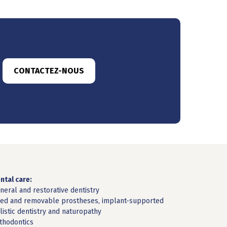
CONTACTEZ-NOUS
ntal care:
neral and restorative dentistry
xed and removable prostheses, implant-supported
listic dentistry and naturopathy
thodontics