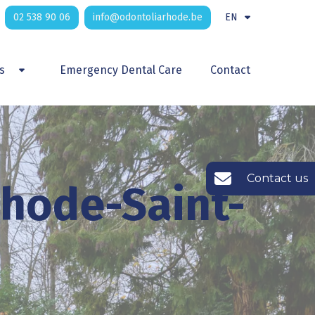
02 538 90 06
info@odontoliarhode.be
EN
s
Emergency Dental Care
Contact
Toggle Dropdown
Contact us
Rhode-Saint-