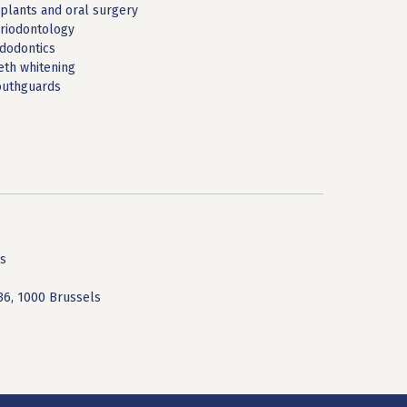
plants and oral surgery
riodontology
dodontics
eth whitening
uthguards
ls
36, 1000 Brussels